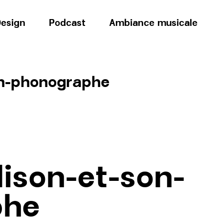
esign
Podcast
Ambiance musicale
on-phonographe
ison-et-son-
phe