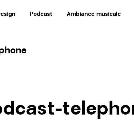
esign
Podcast
Ambiance musicale
ephone
odcast-telepho